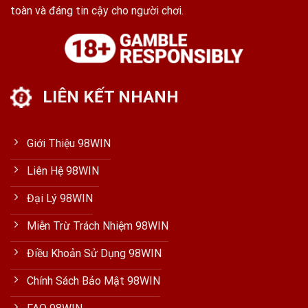
toàn và đáng tin cậy cho người chơi.
LIÊN KẾT NHANH
Giới Thiệu 98WIN
Liên Hệ 98WIN
Đại Lý 98WIN
Miễn Trừ Trách Nhiệm 98WIN
Điều Khoản Sử Dụng 98WIN
Chính Sách Bảo Mật 98WIN