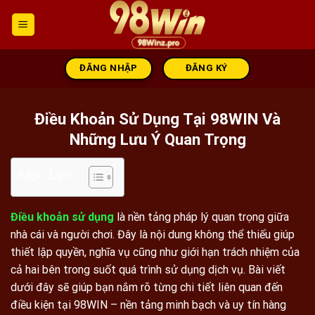
Bỏ
qua
nội
dung
ĐĂNG NHẬP
ĐĂNG KÝ
Điều Khoản Sử Dụng Tại 98WIN Và
Những Lưu Ý Quan Trọng
Mục Lục
Điều khoản sử dụng
là nền tảng pháp lý quan trọng giữa
nhà cái và người chơi. Đây là nội dung không thể thiếu giúp
thiết lập quyền, nghĩa vụ cũng như giới hạn trách nhiệm của
cả hai bên trong suốt quá trình sử dụng dịch vụ. Bài viết
dưới đây sẽ giúp bạn nắm rõ từng chi tiết liên quan đến
điều kiện tại 98WIN – nền tảng minh bạch và uy tín hàng