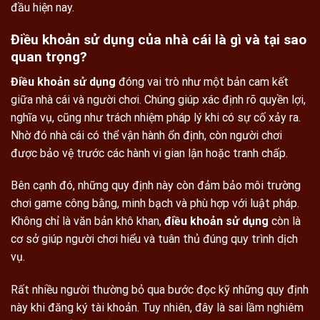
đầu hiện nay.
Điều khoản sử dụng của nhà cái là gì và tại sao
quan trọng?
Điều khoản sử dụng
đóng vai trò như một bản cam kết
giữa nhà cái và người chơi. Chúng giúp xác định rõ quyền lợi,
nghĩa vụ, cũng như trách nhiệm pháp lý khi có sự cố xảy ra.
Nhờ đó nhà cái có thể vận hành ổn định, còn người chơi
được bảo vệ trước các hành vi gian lận hoặc tranh chấp.
Bên cạnh đó, những quy định này còn đảm bảo môi trường
chơi game công bằng, minh bạch và phù hợp với luật pháp.
Không chỉ là văn bản khô khan,
điều khoản sử dụng
còn là
cơ sở giúp người chơi hiểu và tuân thủ đúng quy trình dịch
vụ.
Rất nhiều người thường bỏ qua bước đọc kỹ những quy định
này khi đăng ký tài khoản. Tuy nhiên, đây là sai lầm nghiêm