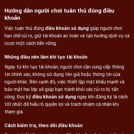
Hướng dẫn người chơi tuân thủ đúng điều
khoản
Việc tuân thủ đúng
điều khoản sử dụng
giúp người chơi
hạn chế rủi ro, giữ tài khoản an toàn và tận hưởng dịch vụ cá
cược một cách bền vững.
Những điều nên làm khi tạo tài khoản
Ngay từ khi tạo tài khoản, người chơi cần cung cấp thông
tin chính xác, không sử dụng tên giả hoặc thông tin của
người khác. Bên cạnh đó, việc thiết lập mật khẩu mạnh và
bảo mật hai lớp sẽ giúp bạn tránh khỏi các rủi ro bị tấn
công. Đọc kỹ
điều khoản sử dụng
ngay khi đăng ký là cách
tốt nhất để hiểu rõ quyền lợi và trách nhiệm cá nhân khi
tham gia.
Cách kiểm tra, theo dõi điều khoản