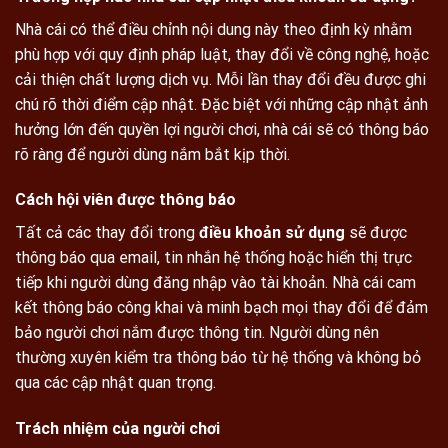
Nhà cái có thể điều chỉnh nội dung này theo định kỳ nhằm
phù hợp với quy định pháp luật, thay đổi về công nghệ, hoặc
cải thiện chất lượng dịch vụ. Mỗi lần thay đổi đều được ghi
chú rõ thời điểm cập nhật. Đặc biệt với những cập nhật ảnh
hưởng lớn đến quyền lợi người chơi, nhà cái sẽ có thông báo
rõ ràng để người dùng nắm bắt kịp thời.
Cách hội viên được thông báo
Tất cả các thay đổi trong
điều khoản sử dụng
sẽ được
thông báo qua email, tin nhắn hệ thống hoặc hiển thị trực
tiếp khi người dùng đăng nhập vào tài khoản. Nhà cái cam
kết thông báo công khai và minh bạch mọi thay đổi để đảm
bảo người chơi nắm được thông tin. Người dùng nên
thường xuyên kiểm tra thông báo từ hệ thống và không bỏ
qua các cập nhật quan trọng.
Trách nhiệm của người chơi