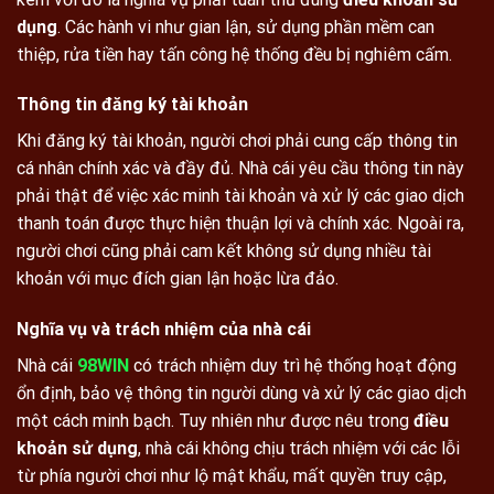
dụng
. Các hành vi như gian lận, sử dụng phần mềm can
thiệp, rửa tiền hay tấn công hệ thống đều bị nghiêm cấm.
Thông tin đăng ký tài khoản
Khi đăng ký tài khoản, người chơi phải cung cấp thông tin
cá nhân chính xác và đầy đủ. Nhà cái yêu cầu thông tin này
phải thật để việc xác minh tài khoản và xử lý các giao dịch
thanh toán được thực hiện thuận lợi và chính xác. Ngoài ra,
người chơi cũng phải cam kết không sử dụng nhiều tài
khoản với mục đích gian lận hoặc lừa đảo.
Nghĩa vụ và trách nhiệm của nhà cái
Nhà cái
98WIN
có trách nhiệm duy trì hệ thống hoạt động
ổn định, bảo vệ thông tin người dùng và xử lý các giao dịch
một cách minh bạch. Tuy nhiên như được nêu trong
điều
khoản sử dụng
, nhà cái không chịu trách nhiệm với các lỗi
từ phía người chơi như lộ mật khẩu, mất quyền truy cập,