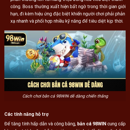
công. Boss thường xuất hiện bất ngờ trong thời gian giới
hạn, đi kèm hiệu ứng đặc biệt khiến người chơi phải phản
xạ nhanh và phối hợp nhiều kỹ năng để tiêu diệt kịp thời.
Cách chơi bắn cá 98WIN dễ dàng chiến thắng
Các tính năng hỗ trợ
Để tăng tính hấp dẫn và công bằng,
bắn cá 98WIN
cung cấp