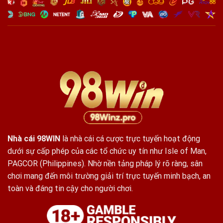
Nhà cái 98WIN
là nhà cái cá cược trực tuyến hoạt động
dưới sự cấp phép của các tổ chức uy tín như Isle of Man,
PAGCOR (Philippines). Nhờ nền tảng pháp lý rõ ràng, sân
chơi mang đến môi trường giải trí trực tuyến minh bạch, an
toàn và đáng tin cậy cho người chơi.