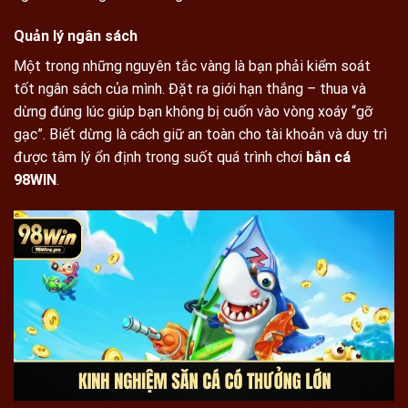
Quản lý ngân sách
Một trong những nguyên tắc vàng là bạn phải kiểm soát
tốt ngân sách của mình. Đặt ra giới hạn thắng – thua và
dừng đúng lúc giúp bạn không bị cuốn vào vòng xoáy “gỡ
gạc”. Biết dừng là cách giữ an toàn cho tài khoản và duy trì
được tâm lý ổn định trong suốt quá trình chơi
bắn cá
98WIN
.