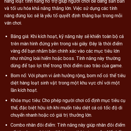
hàng loạt tính năng hỗ trợ giúp người chơi dễ dàng săn bắn
và tối ưu hóa khả năng thắng lớn. Việc sử dụng các tính
năng đúng lúc sẽ là yếu tố quyết định thắng bại trong mỗi
ván chơi.
Băng giá: Khi kích hoạt, kỹ năng này sẽ khiến toàn bộ cá
trên màn hình đứng yên trong vài giây. Đây là thời điểm
vàng để bạn nhắm bắn chính xác vào các mục tiêu lớn
như những loài hiếm hoặc boss. Tính năng này thường
dùng để tạo lợi thế trong thời điểm cao trào của game.
Bom nổ: Với phạm vi ảnh hưởng rộng, bom nổ có thể tiêu
diệt hàng loạt sinh vật trong một khu vực chỉ với một
lần kích hoạt.
Khóa mục tiêu: Cho phép người chơi cố định mục tiêu cụ
thể, đặc biệt hữu ích khi muốn tiêu diệt cá có tốc độ di
chuyển nhanh hoặc có giá trị thưởng lớn.
Combo nhân đôi điểm: Tính năng này giúp nhân đôi điểm