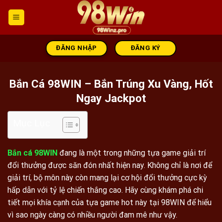
Bỏ
qua
nội
dung
ĐĂNG NHẬP
ĐĂNG KÝ
Bắn Cá 98WIN – Bắn Trúng Xu Vàng, Hốt
Ngay Jackpot
Mục Lục
Bắn cá 98WIN
đang là một trong những tựa game giải trí
đổi thưởng được săn đón nhất hiện nay. Không chỉ là nơi để
giải trí, bộ môn này còn mang lại cơ hội đổi thưởng cực kỳ
hấp dẫn với tỷ lệ chiến thắng cao. Hãy cùng khám phá chi
tiết mọi khía cạnh của tựa game hot này tại 98WIN để hiểu
vì sao ngày càng có nhiều người đam mê như vậy.